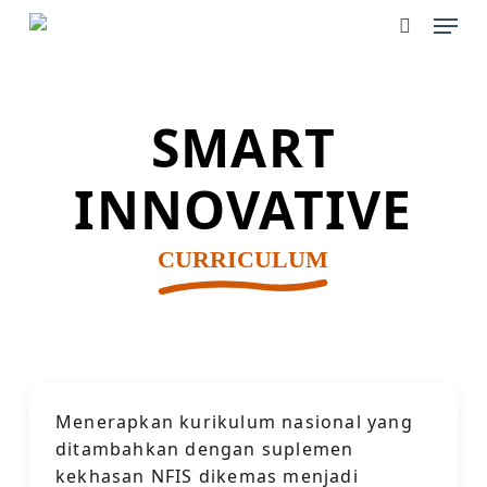
Skip
Men
to
main
search
content
SMART
INNOVATIVE
CURRICULUM
Menerapkan kurikulum nasional yang
ditambahkan dengan suplemen
kekhasan NFIS dikemas menjadi