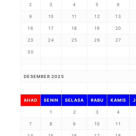
2
3
4
5
6
9
10
11
12
13
16
17
18
19
20
23
24
25
26
27
30
DESEMBER 2025
AHAD
SENIN
SELASA
RABU
KAMIS
1
2
3
4
7
8
9
10
11
14
15
16
17
18