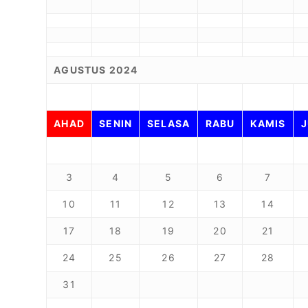
AGUSTUS 2024
AHAD
SENIN
SELASA
RABU
KAMIS
3
4
5
6
7
10
11
12
13
14
17
18
19
20
21
24
25
26
27
28
31