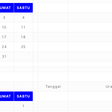
JUMAT
SABTU
3
4
10
11
17
18
24
25
31
Tanggal
Ura
JUMAT
SABTU
1