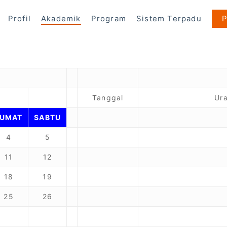
Profil
Akademik
Program
Sistem Terpadu
Tanggal
Ura
JUMAT
SABTU
4
5
11
12
18
19
25
26