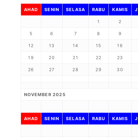
AHAD
SENIN
SELASA
RABU
KAMIS
1
2
5
6
7
8
9
12
13
14
15
16
19
20
21
22
23
26
27
28
29
30
NOVEMBER 2025
AHAD
SENIN
SELASA
RABU
KAMIS