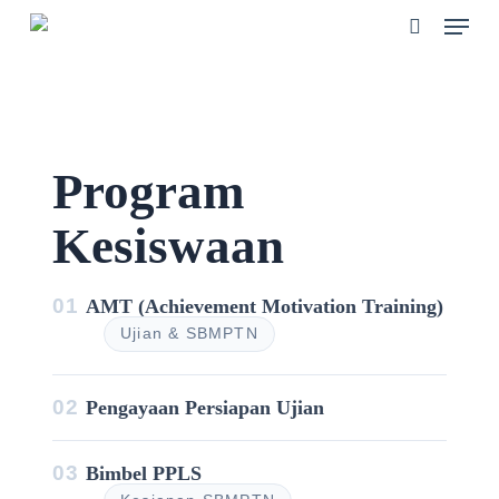
Skip
Men
to
main
search
content
Program
Kesiswaan
01
AMT (Achievement Motivation Training)
Ujian & SBMPTN
02
Pengayaan Persiapan Ujian
03
Bimbel PPLS